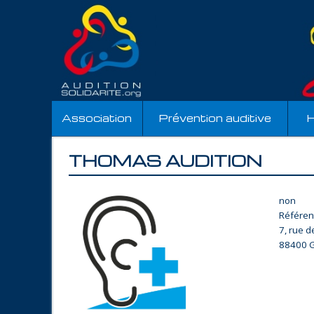
Association
Prévention auditive
H
THOMAS AUDITION
non
Référen
7, rue 
88400 