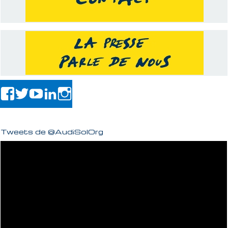
Tweets de @AudiSolOrg