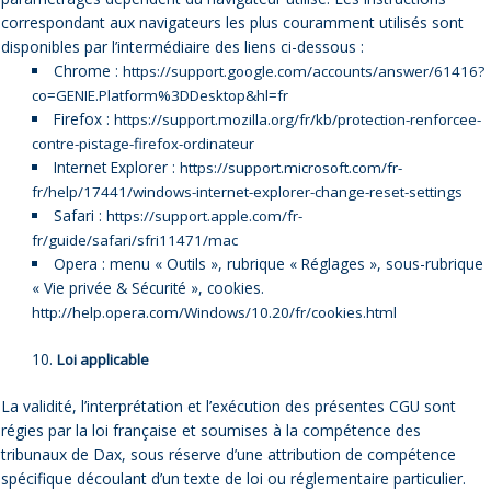
correspondant aux navigateurs les plus couramment utilisés sont
disponibles par l’intermédiaire des liens ci-dessous :
Chrome :
https://support.google.com/accounts/answer/61416?
co=GENIE.Platform%3DDesktop&hl=fr
Firefox :
https://support.mozilla.org/fr/kb/protection-renforcee-
contre-pistage-firefox-ordinateur
Internet Explorer :
https://support.microsoft.com/fr-
fr/help/17441/windows-internet-explorer-change-reset-settings
Safari :
https://support.apple.com/fr-
fr/guide/safari/sfri11471/mac
Opera : menu « Outils », rubrique « Réglages », sous-rubrique
« Vie privée & Sécurité », cookies.
http://help.opera.com/Windows/10.20/fr/cookies.html
Loi applicable
La validité, l’interprétation et l’exécution des présentes CGU sont
régies par la loi française et soumises à la compétence des
tribunaux de Dax, sous réserve d’une attribution de compétence
spécifique découlant d’un texte de loi ou réglementaire particulier.