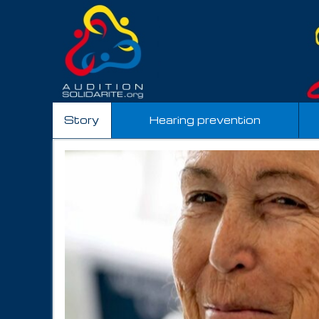
Story
Hearing prevention
Mission Humanitaire en République dominicaine - avril / mai