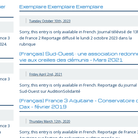
ier
Exemplaire Exemplaire Exemplaire
Tuesday October 10th, 2023
Sorry, this entry is only available in French. Journal télévisé de 13
ance 3
de France 2 Reportage diffusé le lundi 2 octobre 2023 dans la
2024.
rubrique
(Français) Sud-Ouest : une association redonn
vie aux oreilles des démunis – Mars 2021
Friday April 2nd, 2021
ance 3
Sorry, this entry is only available in French. Reportage du journal
Sud-Ouest sur AuditionSolidarité
(Français) France 3 Aquitaine – Conservatoire 
Dax – février 2019
Thursday March 12th, 2020
ance 3
u
Sorry, this entry is only available in French. Reportage de France 