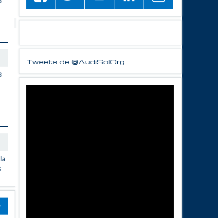
3
Tweets de @AudiSolOrg
3
 la
s