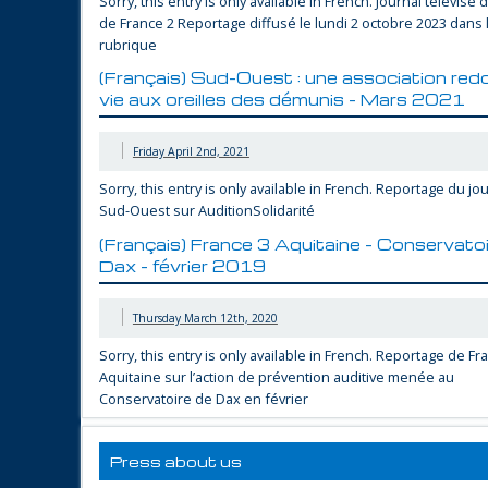
Sorry, this entry is only available in French. Journal télévisé 
de France 2 Reportage diffusé le lundi 2 octobre 2023 dans 
rubrique
(Français) Sud-Ouest : une association red
vie aux oreilles des démunis – Mars 2021
Friday April 2nd, 2021
Sorry, this entry is only available in French. Reportage du jo
Sud-Ouest sur AuditionSolidarité
(Français) France 3 Aquitaine – Conservatoi
Dax – février 2019
Thursday March 12th, 2020
Mission humanitaire à Paris - mars 2026
Sorry, this entry is only available in French. Reportage de Fr
Aquitaine sur l’action de prévention auditive menée au
Conservatoire de Dax en février
Press about us