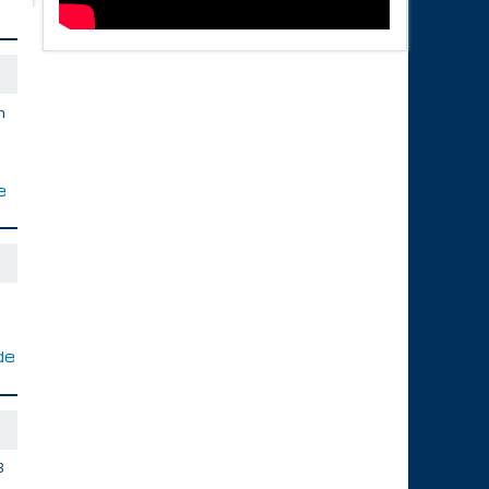
h
e
de
3