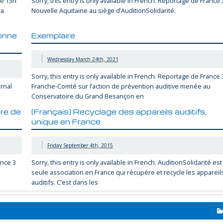
de 13h
Sorry, this entry is only available in French. Reportage de France 
la
Nouvelle Aquitaine au siège d’AuditionSolidarité.
onne
Exemplaire
Wednesday March 24th, 2021
Sorry, this entry is only available in French. Reportage de France 
urnal
Franche-Comté sur l’action de prévention auditive menée au
Conservatoire du Grand Besançon en
re de
(Français) Recyclage des appareils auditifs,
unique en France
Friday September 4th, 2015
ance 3
Sorry, this entry is only available in French. AuditionSolidarité est
seule association en France qui récupère et recycle les appareil
auditifs. C’est dans les