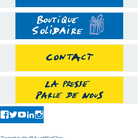
Tweets de @AudiSolOrg