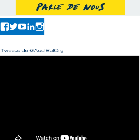
Tweets de @AudiSolOrg