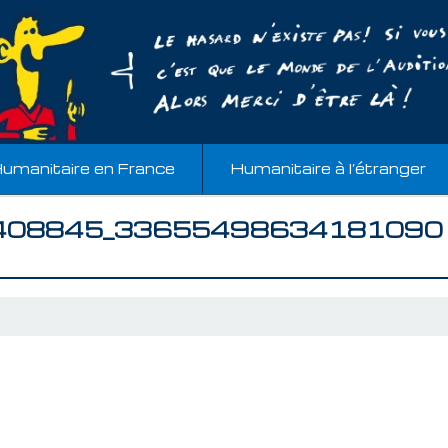
umanitaire en France
Humanitaire à l’étranger
408845_33655498634181090