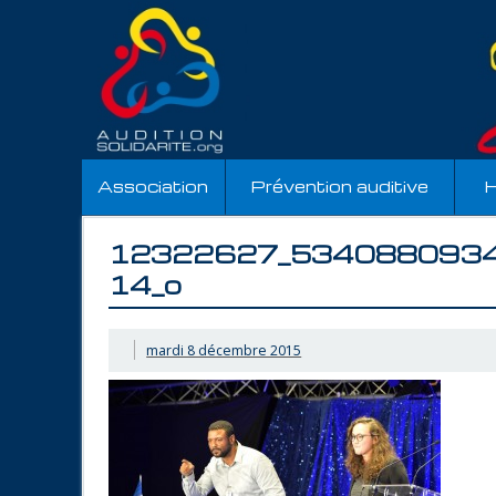
Association
Prévention auditive
H
12322627_534088093
14_o
mardi 8 décembre 2015