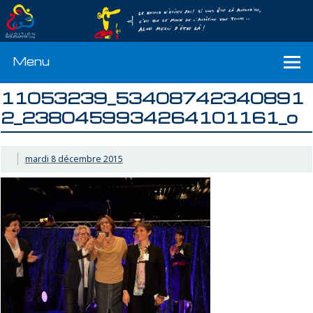
Menu
11053239_53408742340891
2_2380459934264101161_o
mardi 8 décembre 2015