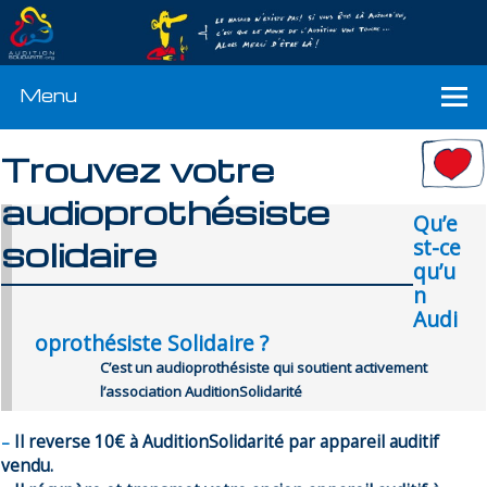
Menu
Trouvez votre
audioprothésiste
Qu’e
solidaire
st-ce
qu’u
n
Audi
oprothésiste Solidaire ?
C’est un audioprothésiste qui soutient activement
l’association AuditionSolidarité
–
Il reverse 10€ à AuditionSolidarité par appareil auditif
vendu.