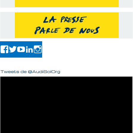
Tweets de @AudiSolOrg