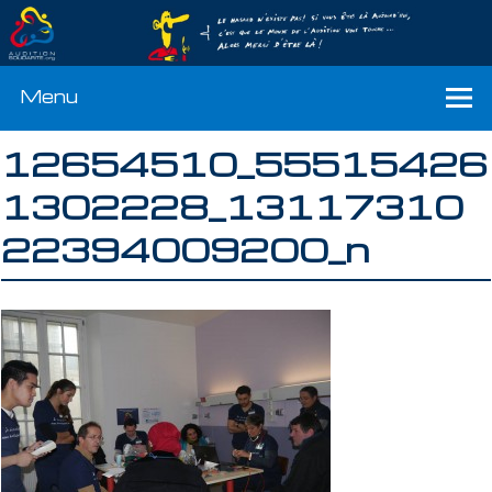
Menu
12654510_55515426
1302228_13117310
22394009200_n