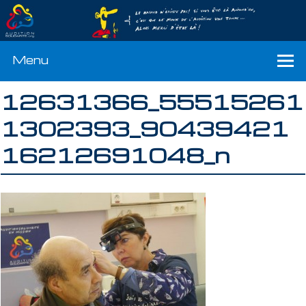
Menu
12631366_55515261
1302393_90439421
16212691048_n