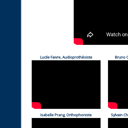
Lucile Faivre
, Audioprothésiste
Bruno C
Isabelle Prang, Orthophoniste
Sylvain C