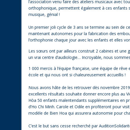
l’association venu faire des ateliers musicaux avec tous 
orthophonique, permettent également à ces enfants s
musique, génial !
Un premier joli cycle de 3 ans se termine au sein de ce
maintenant autonomes pour la fabrication des embouts,
l’orthophonie chaque jour avec les enfants et elles v
Les sœurs ont par ailleurs construit 2 cabines et une 
un vrai centre d’audiologie… Incroyable, nous sommes 
1 000 mercis à l’équipe française, une équipe de rêve e
école et qui nous ont si chaleureusement accueillis !
Nous avons hâte de les retrouver dès novembre 2019 s
excellents résultats souhaite donner encore plus au Vi
Hòa 50 enfants malentendants supplémentaires en pro
d’Ho Chi Minh. Carole et Odile en profiteront pour visi
modèle de Bien Hoa qui assurera autonomie pour chaq
C’est le but sans cesse recherché par AuditionSolidarit