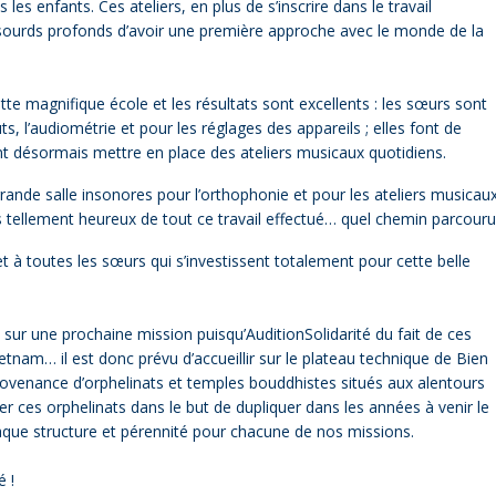
les enfants. Ces ateliers, en plus de s’inscrire dans le travail
ourds profonds d’avoir une première approche avec le monde de la
tte magnifique école et les résultats sont excellents : les sœurs sont
 l’audiométrie et pour les réglages des appareils ; elles font de
ont désormais mettre en place des ateliers musicaux quotidiens.
grande salle insonores pour l’orthophonie et pour les ateliers musicaux
tellement heureux de tout ce travail effectué… quel chemin parcouru
t à toutes les sœurs qui s’investissent totalement pour cette belle
ur une prochaine mission puisqu’AuditionSolidarité du fait de ces
etnam… il est donc prévu d’accueillir sur le plateau technique de Bien
venance d’orphelinats et temples bouddhistes situés aux alentours
ter ces orphelinats dans le but de dupliquer dans les années à venir le
ue structure et pérennité pour chacune de nos missions.
é !