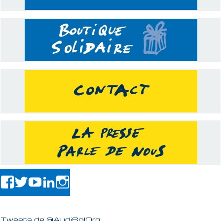
Tweets de @AudiSolOrg