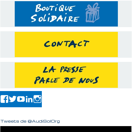
Tweets de @AudiSolOrg