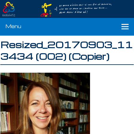
Menu
Resized_20170903_11
3434 (002) (Copier)