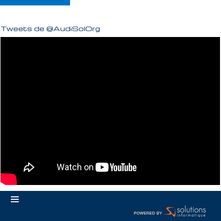
Tweets de @AudiSolOrg