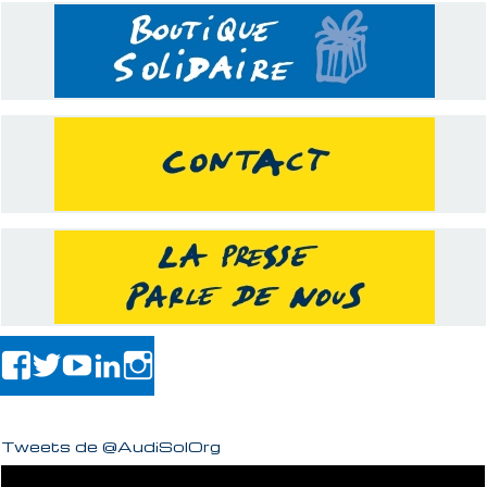
Tweets de @AudiSolOrg