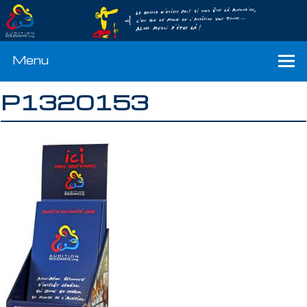
Menu
P1320153