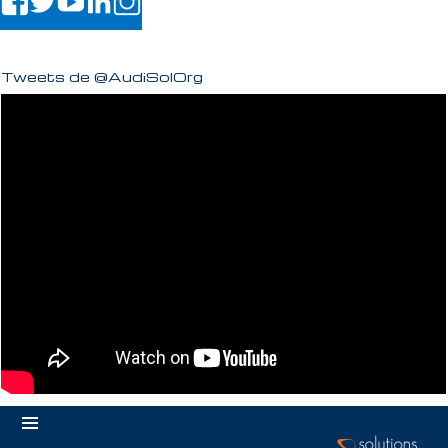
Tweets de @AudiSolOrg