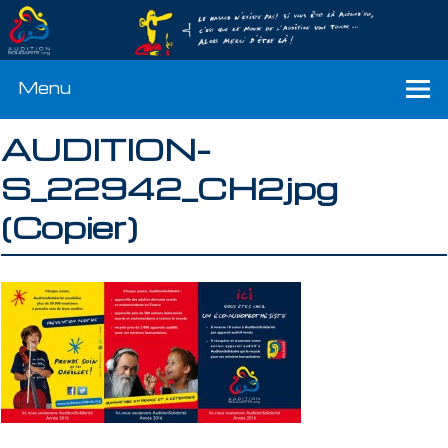
Menu
AUDITION-
S_22942_CH2jpg
(Copier)