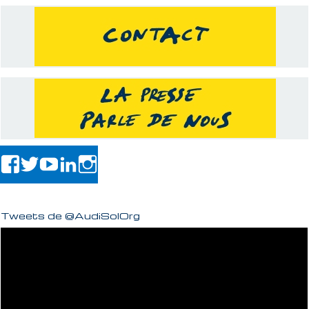
Tweets de @AudiSolOrg