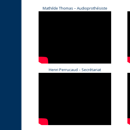
Mathilde Thomas – Audioprothésiste
Henri Perrucaud – Secrétariat