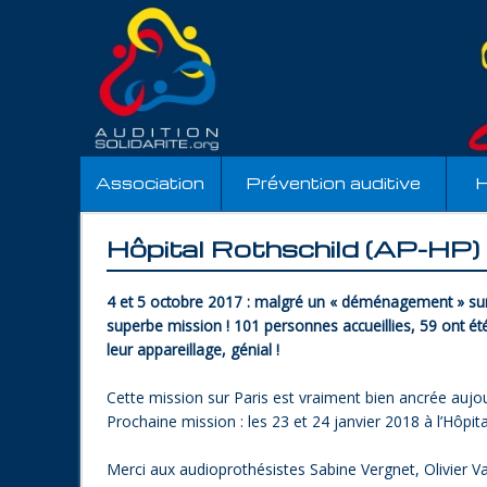
Association
Prévention auditive
H
Hôpital Rothschild (AP-HP) 
4 et 5 octobre 2017 :
malgré un « déménagement » sur Rot
superbe mission ! 101 personnes accueillies, 59 ont ét
leur appareillage, génial !
Cette mission sur Paris est vraiment bien ancrée aujour
Prochaine mission : les 23 et 24 janvier 2018 à l’Hôpit
Merci aux audioprothésistes Sabine Vergnet, Olivier V