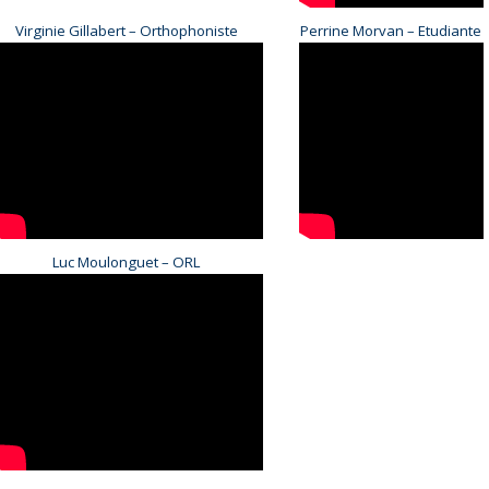
Virginie Gillabert – Orthophoniste
Perrine Morvan –
Etudiante
Luc Moulonguet – ORL