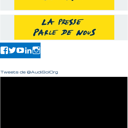
Tweets de @AudiSolOrg