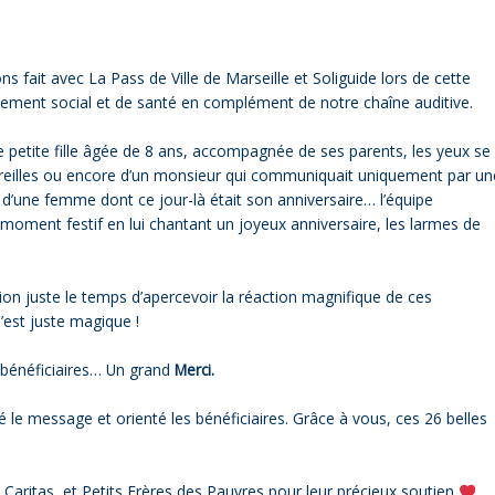
s fait avec La Pass de Ville de Marseille et Soliguide lors de cette
nement social et de santé en complément de notre chaîne auditive.
petite fille âgée de 8 ans, accompagnée de ses parents, les yeux se
s oreilles ou encore d’un monsieur qui communiquait uniquement par un
et d’une femme dont ce jour-là était son anniversaire… l’équipe
n moment festif en lui chantant un joyeux anniversaire, les larmes de
on juste le temps d’apercevoir la réaction magnifique de ces
’est juste magique !
 bénéficiaires… Un grand
Merci.
sé le message et orienté les bénéficiaires.
Grâce à vous, ces 26 belles
Caritas, et Petits Frères des Pauvres pour leur précieux soutien