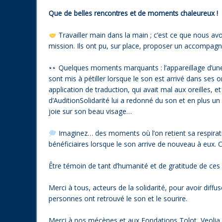
Que de belles rencontres et de moments chaleureux !
Travailler main dans la main ; c’est ce que nous avon
mission. Ils ont pu, sur place, proposer un accompag
Quelques moments marquants : l’appareillage d’une 
sont mis à pétiller lorsque le son est arrivé dans se
application de traduction, qui avait mal aux oreilles, 
d’AuditionSolidarité lui a redonné du son et en plus u
joie sur son beau visage…
Imaginez… des moments où l’on retient sa respirati
bénéficiaires lorsque le son arrive de nouveau à eux. C
Être témoin de tant d’humanité et de gratitude de ces
Merci à tous, acteurs de la solidarité, pour avoir diffu
personnes ont retrouvé le son et le sourire.
Merci à nos mécènes et aux Fondations Tolot, Veolia, 