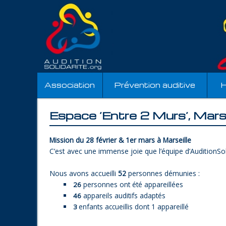
Association
Prévention auditive
H
Espace ‘Entre 2 Murs’, Mars
Mission du 28 février & 1er mars à Marseille
C’est avec une immense joie que l’équipe d’AuditionSol
Nous avons accueilli
52
personnes démunies :
personnes ont été appareillées
26
appareils auditifs adaptés
46
enfants accueillis dont 1 appareillé
3