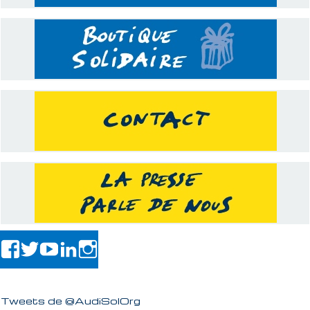
Tweets de @AudiSolOrg