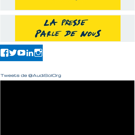
Tweets de @AudiSolOrg