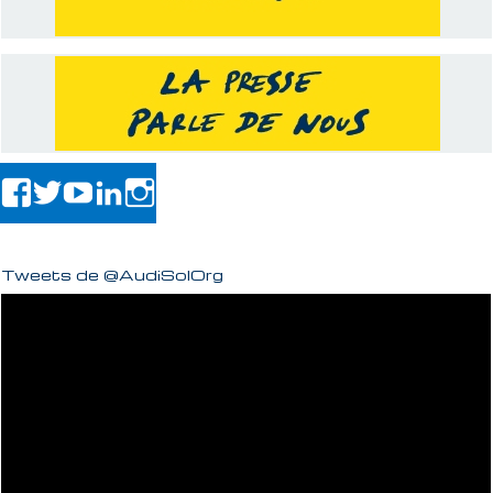
Tweets de @AudiSolOrg