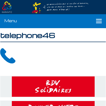
Menu
telephone46