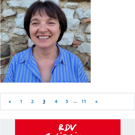
«
1
2
3
4
5
…
11
»