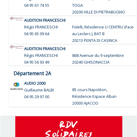
04 95 61 74 55
TOGA
20200 VILLE DI PIETRABUGNO
AUDITION FRANCESCHI
Régis FRANCESCHI
Folelli, Résidence U CENTRU (Face
04 95 65 09 64
au Leclerc.), BAT B
20213 PENTA DI CASINCA
AUDITION FRANCESCHI
Régis FRANCESCHI
868 Avenue du 9 septembre
04 95 56 93 49
20240 GHISONACCIA
Département 2A
AUDIO 2000
Guillaume BALBI
85 cours Napoléon,
04 95 29 97 00
Résidence Espace Alban
20000 AJACCIO