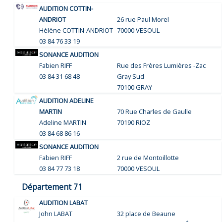
AUDITION COTTIN-
ANDRIOT
26 rue Paul Morel
Hélène COTTIN-ANDRIOT
70000 VESOUL
03 84 76 33 19
SONANCE AUDITION
Fabien RIFF
Rue des Frères Lumières -Zac
03 84 31 68 48
Gray Sud
70100 GRAY
AUDITION ADELINE
MARTIN
70 Rue Charles de Gaulle
Adeline MARTIN
70190 RIOZ
03 84 68 86 16
SONANCE AUDITION
Fabien RIFF
2 rue de Montoillotte
03 84 77 73 18
70000 VESOUL
Département 71
AUDITION LABAT
John LABAT
32 place de Beaune