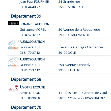
Jean-Paul FOURNIER
24 Grande rue
03 81 44 48 77
25500 MORTEAU
Département 39
SONANCE AUDITION
Guillaume MOREL
30 Avenue de la République
03 84 52 32 27
39300 CHAMPAGNOLE
AUDIOSOLUTION
Laurine KLEISLER
8 Avenue Georges Clemenceau
03 84 70 37 12
39100 DOLE
AUDIOSOLUTION
Laurine KLEISLER
25B Avenue Kennedy
03 84 70 37 12
39500 TAVAUX
Département 58
À VOTRE ÉCOUTE
Alexis DUPONT
11-11bis rue du Général de Gaulle
03 45 80 90 88
58200 COSNE-COURS-SUR-LOIRE
Département 70