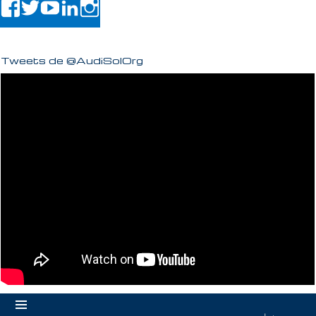
Tweets de @AudiSolOrg