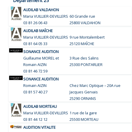
Département 25
AUDILAB VALDAHON
Maria VUILLIER-DEVILLERS
60 Grande rue
03 81 26 06 43
25800 VALDAHON
AUDILAB MAÎCHE
Maria VUILLIER-DEVILLERS
9 rue Montalembert
03 81 64 05 33
25120 MAÎCHE
SONANCE AUDITION
Guillaume MOREL et
3 Rue des Salins
Romain AIZIN
25300 PONTARLIER
03 81 46 72 59
SONANCE AUDITION
Romain AIZIN
Chez Marc Optique – 20A rue
03 81 57 40 27
Jacques Gervais
25290 ORNANS
AUDILAB MORTEAU
Maria VUILLIER-DEVILLERS
1 rue de la gare
03 81 44 12 12
25500 MORTEAU
AUDITION VITALITE