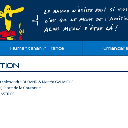
Humanitarian in France
Humanitari
ITION
t : Alexandre DURAND & Mattéo GALMICHE
s) Place de la Couronne
CASTRIES