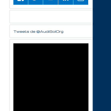
Tweets de @AudiSolOrg