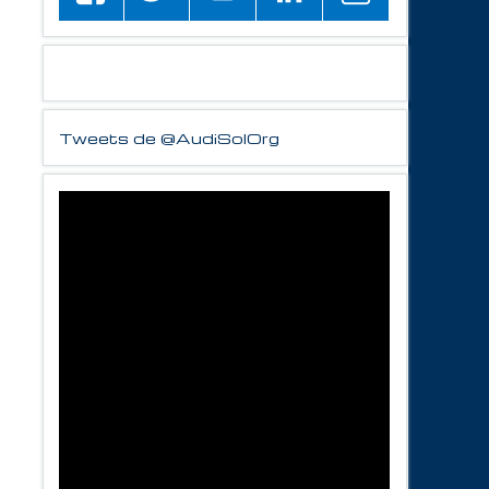
Tweets de @AudiSolOrg