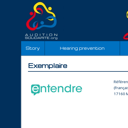
Story
Hearing prevention
Exemplaire
Référen
(França
17160 