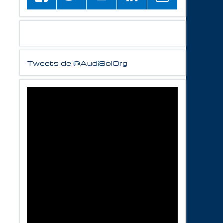
Tweets de @AudiSolOrg