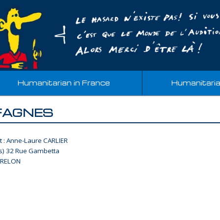
Humanitarian in France
Humanitari
S FAGNES
t : Anne-Laure CARLIER
is) 32 Rue Gambetta
TRELON