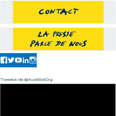
Tweets de @AudiSolOrg