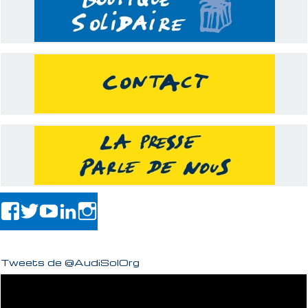
Tweets de @AudiSolOrg