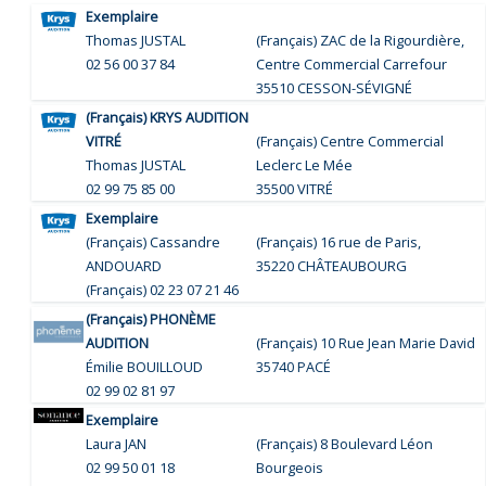
Exemplaire
Thomas JUSTAL
(Français) ZAC de la Rigourdière,
02 56 00 37 84
Centre Commercial Carrefour
35510 CESSON-SÉVIGNÉ
(Français) KRYS AUDITION
VITRÉ
(Français) Centre Commercial
Thomas JUSTAL
Leclerc Le Mée
02 99 75 85 00
35500 VITRÉ
Exemplaire
(Français) Cassandre
(Français) 16 rue de Paris,
ANDOUARD
35220 CHÂTEAUBOURG
(Français) 02 23 07 21 46
PACÉ
"/>
(Français) PHONÈME
AUDITION
(Français)
10 Rue Jean Marie David
Émilie BOUILLOUD
35740 PACÉ
02 99 02 81 97
Exemplaire
Laura JAN
(Français)
8 Boulevard Léon
02 99 50 01 18
Bourgeois