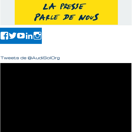
Tweets de @AudiSolOrg