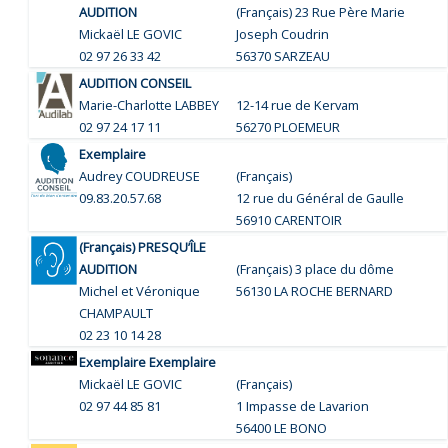
AUDITION
(Français) 23 Rue Père Marie
Mickaël LE GOVIC
Joseph Coudrin
02 97 26 33 42
56370 SARZEAU
AUDITION CONSEIL
Marie-Charlotte LABBEY
12-14 rue de Kervam
02 97 24 17 11
56270 PLOEMEUR
Exemplaire
Audrey COUDREUSE
(Français)
09.83.20.57.68
12 rue du Général de Gaulle
56910 CARENTOIR
(Français) PRESQU’ÎLE
AUDITION
(Français) 3 place du dôme
Michel et Véronique
56130 LA ROCHE BERNARD
CHAMPAULT
02 23 10 14 28
Exemplaire Exemplaire
Mickaël LE GOVIC
(Français)
02 97 44 85 81
1 Impasse de Lavarion
56400 LE BONO