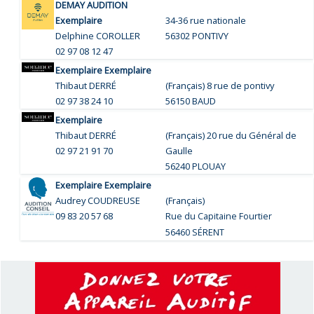
DEMAY AUDITION
Exemplaire
34-36 rue nationale
Delphine COROLLER
56302 PONTIVY
02 97 08 12 47
Exemplaire Exemplaire
Thibaut DERRÉ
(Français) 8 rue de pontivy
02 97 38 24 10
56150 BAUD
Exemplaire
Thibaut DERRÉ
(Français) 20 rue du Général de
02 97 21 91 70
Gaulle
56240 PLOUAY
Exemplaire Exemplaire
Audrey COUDREUSE
(Français)
09 83 20 57 68
Rue du Capitaine Fourtier
SÉRENT
56460