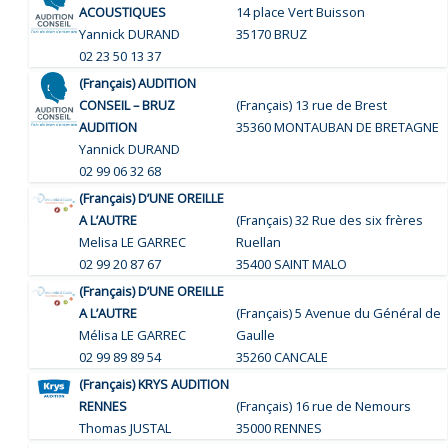
ACOUSTIQUES
14 place Vert Buisson
Yannick DURAND
35170 BRUZ
02 23 50 13 37
(Français) AUDITION
CONSEIL – BRUZ
(Français) 13 rue de Brest
AUDITION
35360 MONTAUBAN DE BRETAGNE
Yannick DURAND
02 99 06 32 68
(Français) D’UNE OREILLE
A L’AUTRE
(Français) 32 Rue des six frères
Melisa LE GARREC
Ruellan
02 99 20 87 67
35400 SAINT MALO
(Français) D’UNE OREILLE
A L’AUTRE
(Français) 5 Avenue du Général de
Mélisa LE GARREC
Gaulle
02 99 89 89 54
35260 CANCALE
(Français) KRYS AUDITION
RENNES
(Français) 16 rue de Nemours
Thomas JUSTAL
35000 RENNES