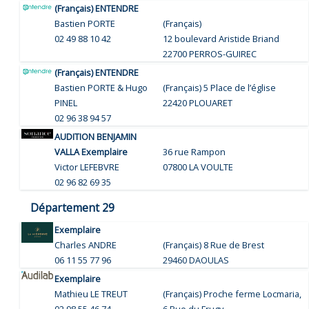
(Français) ENTENDRE
Bastien PORTE
(Français)
02 49 88 10 42
12 boulevard Aristide Briand
22700 PERROS-GUIREC
(Français) ENTENDRE
Bastien PORTE & Hugo
(Français) 5 Place de l’église
PINEL
22420 PLOUARET
02 96 38 94 57
AUDITION BENJAMIN
VALLA Exemplaire
36 rue Rampon
Victor LEFEBVRE
07800 LA VOULTE
02 96 82 69 35
Département 29
Exemplaire
Charles ANDRE
(Français)
8 Rue de Brest
06 11 55 77 96
29460 DAOULAS
Exemplaire
Mathieu LE TREUT
(Français)
Proche ferme Locmaria,
02 98 55 46 74
6 Rue du Frugy