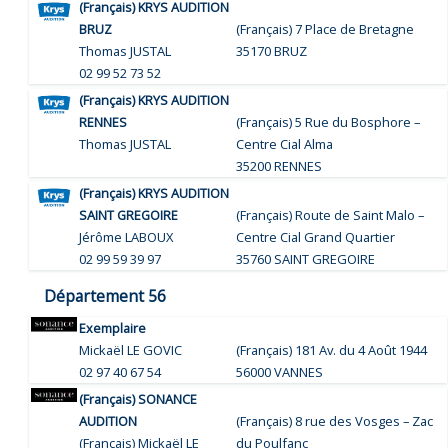
(Français) KRYS AUDITION
BRUZ
(Français) 7 Place de Bretagne
Thomas JUSTAL
35170 BRUZ
02 99 52 73 52
(Français) KRYS AUDITION
RENNES
(Français) 5 Rue du Bosphore –
Thomas JUSTAL
Centre Cial Alma
35200 RENNES
(Français) KRYS AUDITION
SAINT GREGOIRE
(Français) Route de Saint Malo –
Jérôme LABOUX
Centre Cial Grand Quartier
02 99 59 39 97
35760 SAINT GREGOIRE
Département 56
Exemplaire
Mickaël LE GOVIC
(Français) 181 Av. du 4 Août 1944
02 97 40 67 54
56000 VANNES
(Français) SONANCE
AUDITION
(Français) 8 rue des Vosges – Zac
(Français) Mickaël LE
du Poulfanc